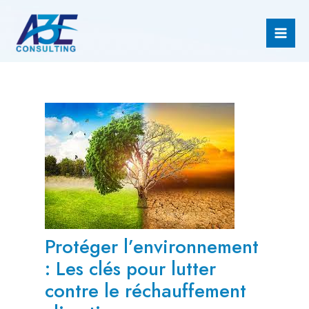
Aller
Navigation
Mai
au
de
Men
contenu
l’article
Protéger l’environnement
: Les clés pour lutter
contre le réchauffement